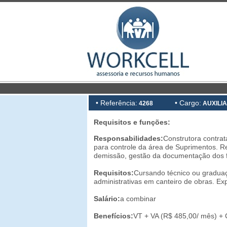
• Referência:
• Cargo:
4268
AUXILIA
Requisitos e funções:
Responsabilidades:
Construtora contrat
para controle da área de Suprimentos. R
demissão, gestão da documentação dos f
Requisitos:
Cursando técnico ou graduaçã
administrativas em canteiro de obras. E
Salário:
a combinar
Benefícios:
VT + VA (R$ 485,00/ mês) + 